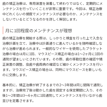
歯の矯正治療は、専用装置を装着して終わりではなく、定期的にメ
ンテナンスを行っていくことが非常に重要です。今回は、矯正治療
中どれくらいの頻度でメンテナンスが必要なのか、メンテナンスを
しないでいるとどうなるのかを詳しく解説します。
月に1回程度のメンテナンスが理想
歯の矯正治療を開始する際は、しっかりと検査を行った上で入念な
治療計画を立て、治療中は計画通りに進んでいるかを随時確認しな
がら治療が進められます。一般的なワイヤーを使用したブラケット
治療の場合は月に1回、マウスピース矯正の場合は1〜2ヶ月に1回の
通院が望ましいとされています。その際、歯の移動位置の確認や矯
正装置の調整、虫歯や歯周病の確認など細かくメンテナンスを行い
ます。マウスピース矯正の場合は、同時にマウスピースを新しいも
のに交換します。
基本的に、矯正治療が終了するまでの2〜3年間は同じ間隔で通院し
ますが、治療完了後は動かした歯を固定する保定期間に入り、その
後1〜2年間は3〜6ヶ月に1回通院してメンテナンスを行いながら歯
並びを定着させます。