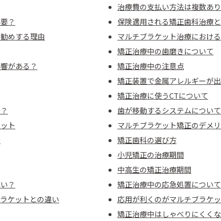
治療費の支払い方法は複数あり
必要？
保険適用される矯正歯科治療と
お勧めする理由
マルチブラケット治療における
矯正治療中の歯磨きについて
影響がある？
矯正治療中の注意点
矯正装置で金属アレルギーが出
矯正治療に使うCTについて
る？
歯が移動するシステムについて
リット
マルチブラケット矯正のデメリ
音
矯正歯科の選び方
小児矯正の治療期間
中高生の矯正治療期間
ない？
矯正治療中の応急処置について
ブラケットとの違い
応用が利くのがマルチブラケッ
矯正治療中はしゃべりにくくな