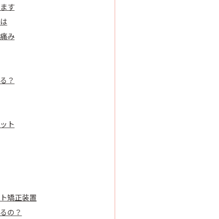
ます
は
痛み
る？
ット
ト矯正装置
るの？