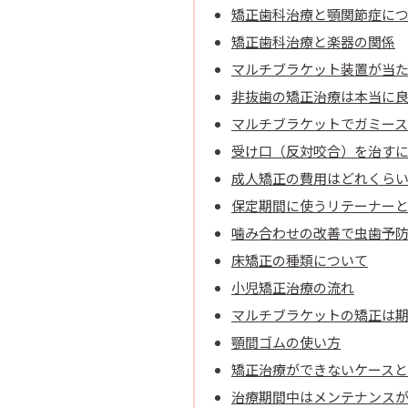
矯正歯科治療と顎関節症に
矯正歯科治療と楽器の関係
マルチブラケット装置が当
非抜歯の矯正治療は本当に
マルチブラケットでガミー
受け口（反対咬合）を治す
成人矯正の費用はどれくら
保定期間に使うリテーナー
噛み合わせの改善で虫歯予
床矯正の種類について
小児矯正治療の流れ
マルチブラケットの矯正は
顎間ゴムの使い方
矯正治療ができないケース
治療期間中はメンテナンス