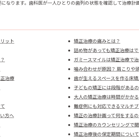
要になります。歯科医が一人ひとりの歯列の状態を確認して治療計
メリット
矯正治療の痛みとは？
詰め物があっても矯正治療はで
の？
ガミースマイルは矯正治療で治
て
噛み合わせが原因？ 肩こりや
矯正治療
歯が生えるスペースを作る床矯
て
子どもの矯正には段階があるの
大人の矯正治療は時間がかかる
いて
難症例にも対応できるマルチブ
たい方へ
矯正の治療計画って何をするの
係
矯正治療のカウンセリングで聞
て
矯正治療後の保定期間について