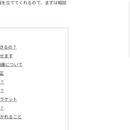
画を立ててくれるので、まずは相談
きるの？
せます
頭痛について
正
？
？
ラケット
？
かれること