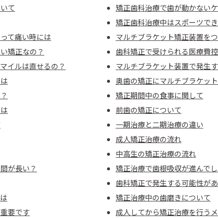
ついて
矯正歯科治療で歯が動かないケ
矯正歯科治療中はスポーツでき
たって痛い時には
マルチブラケット矯正装置をつ
良い矯正なの？
歯科矯正で受けられる医療費控
スマイルは直せるの？
マルチブラケット装置で発生す
には
奥歯の矯正にマルチブラケット
い？
矯正期間中の食事に関して
とは
前歯の矯正について
防
一期治療と二期治療の違い
成人矯正治療の流れ
中高生の矯正治療の流れ
期間が長い？
矯正治療で歯根吸収が進んでし
歯科矯正で発生する可能性があ
とは
矯正治療中の歯磨きについて
が重要です
成人してから矯正治療を行うメ