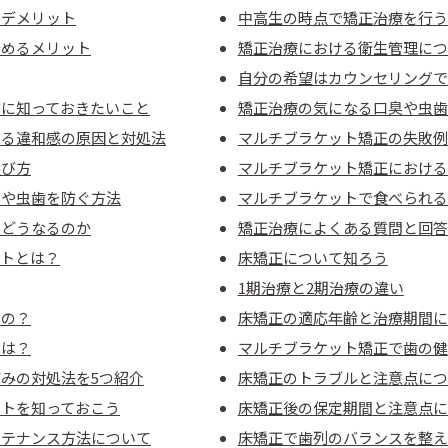
のデメリット
中高生の時点で矯正治療を行う
始めるメリット
矯正治療における衛生管理につ
自分の希望はカウンセリングで
前に知っておきたいこと
矯正治療の気になる口臭や虫歯
じる違和感の原因と対処法
マルチブラケット矯正の失敗例
選び方
マルチブラケット矯正における
臭や虫歯を防ぐ方法
マルチブラケットで食べられる
とどうなるのか
矯正治療によくある質問と回答
ットとは？
床矯正について知ろう
1期治療と2期治療の違い
るの？
床矯正の適応年齢と治療期間に
とは？
マルチブラケット矯正で歯の健
みの対処法を5つ紹介
床矯正のトラブルと注意点につ
ットを知っておこう
床矯正後の保定期間と注意点に
ンテナンス方法について
床矯正で歯列のバランスを整え