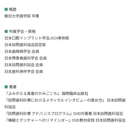
■
略歴
朝日大学歯学部 卒業
■
所属学会・資格
日本口腔インプラント学会JSOI専修医
日本訪問歯科協会認定医
日本歯周病学会 会員
日本障害者歯科学会 会員
日本訪問歯科協会 会員
日本歯科保存学会 会員
■
著書
『よみがえる青春のかみごこち』 国際臨床出版社
『訪問歯科診療におけるメディカルインタビューの進め方』 日本訪問歯
科協会
『訪問歯科診療 アドバンスプログラム』DVD内著書 日本訪問歯科協会
『補綴とデンチャーへのリマインダー』DVD教材収録 日本訪問歯科協会