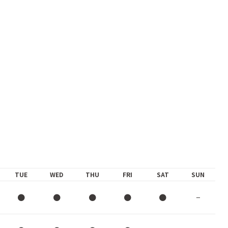
TUE
WED
THU
FRI
SAT
SUN
●
●
●
●
●
−