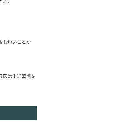
さい。
離も短いことか
要因は生活習慣を