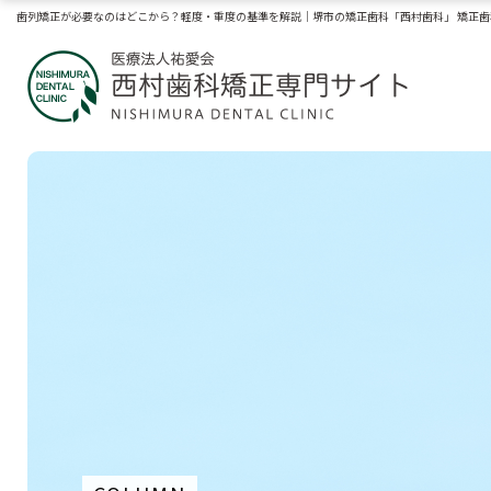
歯列矯正が必要なのはどこから？軽度・重度の基準を解説｜堺市の矯正歯科「西村歯科」 矯正歯