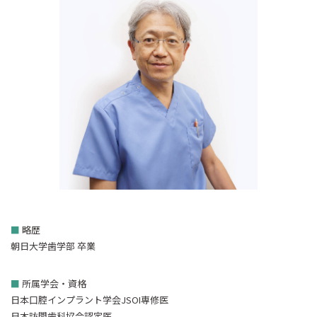
■
略歴
朝日大学歯学部 卒業
■
所属学会・資格
日本口腔インプラント学会JSOI専修医
日本訪問歯科協会認定医