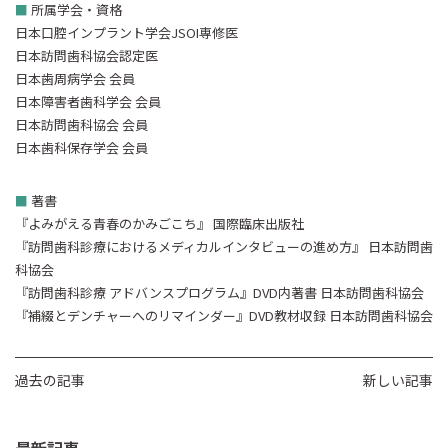
■
所属学会・資格
日本口腔インプラント学会JSOI専修医
日本訪問歯科協会認定医
日本歯周病学会 会員
日本障害者歯科学会 会員
日本訪問歯科協会 会員
日本歯科保存学会 会員
■
著書
『よみがえる青春のかみごこち』 国際臨床出版社
『訪問歯科診療におけるメディカルインタビューの進め方』 日本訪問歯
科協会
『訪問歯科診療 アドバンスプログラム』DVD内著書 日本訪問歯科協会
『補綴とデンチャーへのリマインダー』DVD教材収録 日本訪問歯科協会
過去の記事
新しい記事