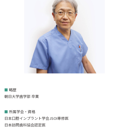
■
略歴
朝日大学歯学部 卒業
■
所属学会・資格
日本口腔インプラント学会JSOI専修医
日本訪問歯科協会認定医