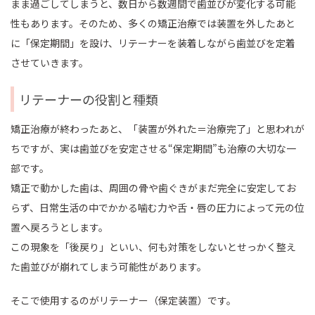
まま過ごしてしまうと、数日から数週間で歯並びが変化する可能
性もあります。そのため、多くの矯正治療では装置を外したあと
に「保定期間」を設け、リテーナーを装着しながら歯並びを定着
させていきます。
リテーナーの役割と種類
矯正治療が終わったあと、「装置が外れた＝治療完了」と思われが
ちですが、実は歯並びを安定させる“保定期間”も治療の大切な一
部です。
矯正で動かした歯は、周囲の骨や歯ぐきがまだ完全に安定してお
らず、日常生活の中でかかる噛む力や舌・唇の圧力によって元の位
置へ戻ろうとします。
この現象を「後戻り」といい、何も対策をしないとせっかく整え
た歯並びが崩れてしまう可能性があります。
そこで使用するのがリテーナー（保定装置）です。