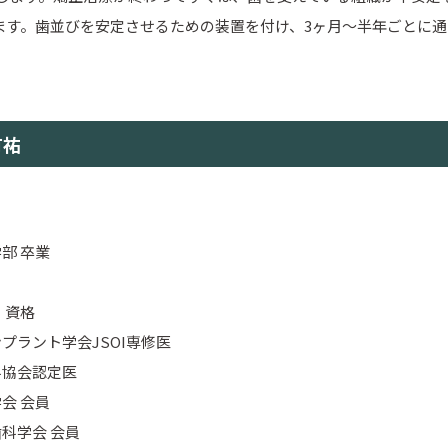
ます。歯並びを安定させるための装置を付け、3ヶ月〜半年ごとに
有祐
部 卒業
・資格
プラント学会JSOI専修医
科協会認定医
会 会員
科学会 会員