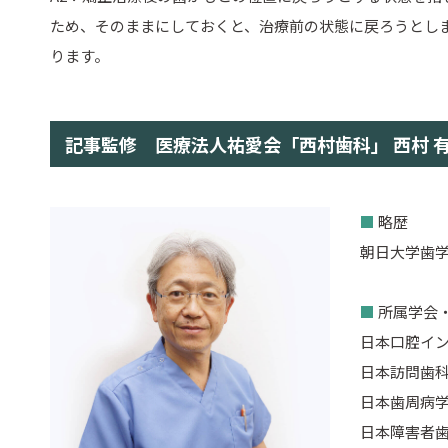
ため、そのままにしておくと、治療前の状態に戻ろうとし
ります。
記事監修 医療法人祐愛会「西村歯科」 西村 
■
略歴
朝日大学歯学
■
所属学会
日本口腔イン
日本訪問歯
日本歯周病学
日本障害者歯