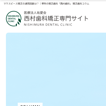
マウスピース矯正の通院回数は？｜堺市の矯正歯科「西村歯科」 矯正歯科コラム