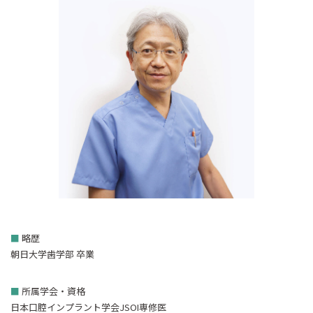
■
略歴
朝日大学歯学部 卒業
■
所属学会・資格
日本口腔インプラント学会JSOI専修医