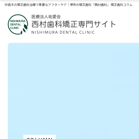
中高生の矯正歯科治療で重要なアフターケア｜堺市の矯正歯科「西村歯科」 矯正歯科コラム