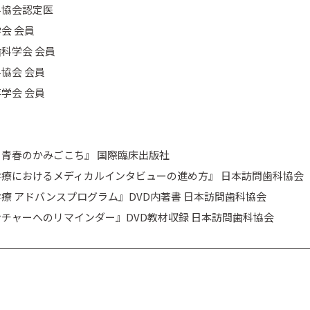
科協会認定医
会 会員
科学会 会員
協会 会員
学会 会員
青春のかみごこち』 国際臨床出版社
療におけるメディカルインタビューの進め方』 日本訪問歯科協会
療 アドバンスプログラム』DVD内著書 日本訪問歯科協会
チャーへのリマインダー』DVD教材収録 日本訪問歯科協会