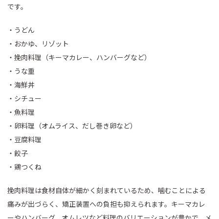
です。
・うどん
・おかゆ、リゾット
・挽肉料理（キーマカレー、ハンバーグなど）
・うな重
・海鮮丼
・シチュー
・魚料理
・卵料理（オムライス、だし巻き卵など）
・豆腐料理
・餃子
・鶏つくね
挽肉料理は食材自体が細かく刻まれているため、噛むことによる
痛みが出づらく、矯正装置への負担も抑えられます。キーマカレ
ーやハンバーグ、オムレツなど料理のバリエーションが豊かで、メ