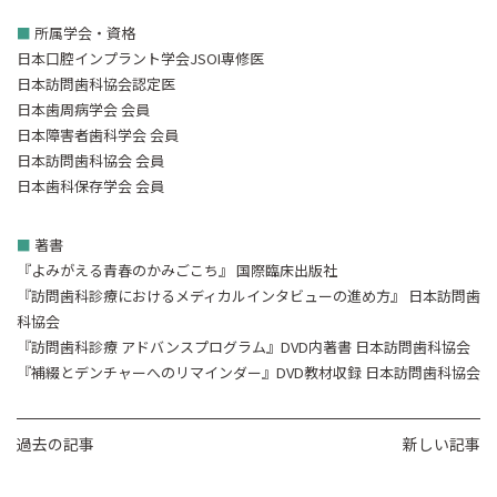
■
所属学会・資格
日本口腔インプラント学会JSOI専修医
日本訪問歯科協会認定医
日本歯周病学会 会員
日本障害者歯科学会 会員
日本訪問歯科協会 会員
日本歯科保存学会 会員
■
著書
『よみがえる青春のかみごこち』 国際臨床出版社
『訪問歯科診療におけるメディカルインタビューの進め方』 日本訪問歯
科協会
『訪問歯科診療 アドバンスプログラム』DVD内著書 日本訪問歯科協会
『補綴とデンチャーへのリマインダー』DVD教材収録 日本訪問歯科協会
過去の記事
新しい記事