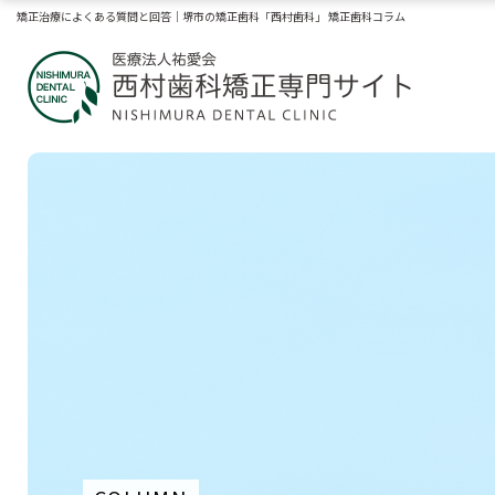
矯正治療によくある質問と回答｜堺市の矯正歯科「西村歯科」 矯正歯科コラム