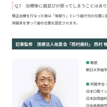
Q.7 治療後に歯並びが戻ってしまうことはあ
矯正治療を行なった後は「後戻り」という歯が元の位置に
用器具を使って歯の位置を固定させます。
記事監修 医療法人祐愛会「西村歯科」 西村 
■
略歴
朝日大学歯学
■
所属学会
日本口腔イン
日本訪問歯
日本歯周病学