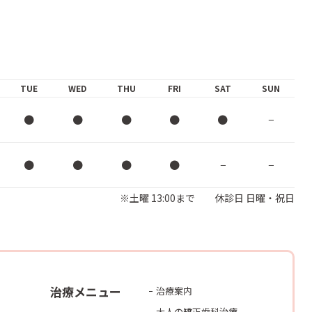
TUE
WED
THU
FRI
SAT
SUN
●
●
●
●
●
−
●
●
●
●
−
−
※土曜 13:00まで 休診日 日曜・祝日
治療メニュー
治療案内
大人の矯正歯科治療