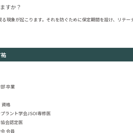
りますか？
戻る現象が起こります。それを防ぐために保定期間を設け、リテー
有祐
部 卒業
・資格
プラント学会JSOI専修医
科協会認定医
会 会員