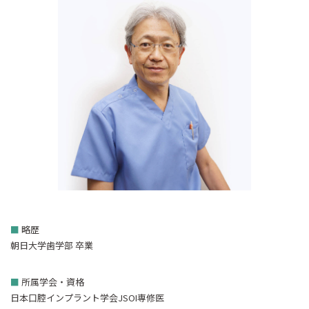
■
略歴
朝日大学歯学部 卒業
■
所属学会・資格
日本口腔インプラント学会JSOI専修医