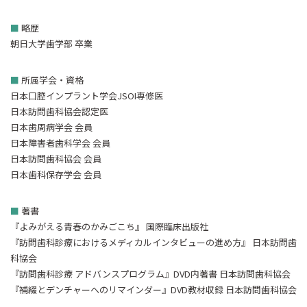
■
略歴
朝日大学歯学部 卒業
■
所属学会・資格
日本口腔インプラント学会JSOI専修医
日本訪問歯科協会認定医
日本歯周病学会 会員
日本障害者歯科学会 会員
日本訪問歯科協会 会員
日本歯科保存学会 会員
■
著書
『よみがえる青春のかみごこち』 国際臨床出版社
『訪問歯科診療におけるメディカルインタビューの進め方』 日本訪問歯
科協会
『訪問歯科診療 アドバンスプログラム』DVD内著書 日本訪問歯科協会
『補綴とデンチャーへのリマインダー』DVD教材収録 日本訪問歯科協会