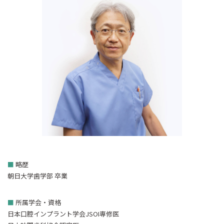
■
略歴
朝日大学歯学部 卒業
■
所属学会・資格
日本口腔インプラント学会JSOI専修医