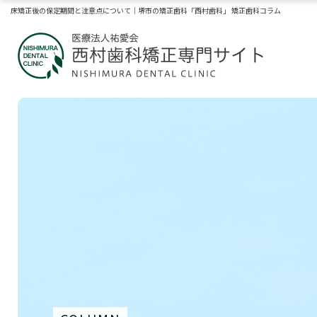
床矯正後の保定期間と注意点について｜堺市の矯正歯科「西村歯科」 矯正歯科コラム