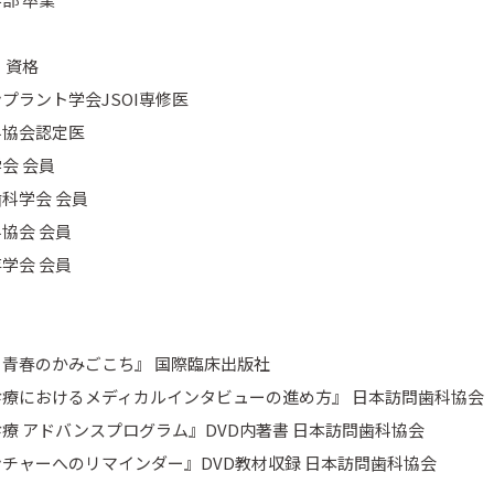
・資格
プラント学会JSOI専修医
科協会認定医
会 会員
科学会 会員
協会 会員
学会 会員
青春のかみごこち』 国際臨床出版社
療におけるメディカルインタビューの進め方』 日本訪問歯科協会
療 アドバンスプログラム』DVD内著書 日本訪問歯科協会
チャーへのリマインダー』DVD教材収録 日本訪問歯科協会