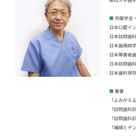
■
所属学会
日本口腔イン
日本訪問歯
日本歯周病学
日本障害者歯
日本訪問歯科
日本歯科保存
■
著書
『よみがえる
『訪問歯科診
『訪問歯科診
『補綴とデン