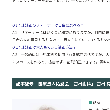
をしたリテーナーを装着するよう、十分に気をつけて生活
Q.1：床矯正のリテーナーは自由に選べる？
A.1：リテーナーにはいくつか種類がありますが、自由に
患者さんの意見も取り入れて、目立ちにくいものや取り外
Q.2：床矯正は大人もできる矯正方法？
A.2：一般的には小児歯科で採用される矯正方法ですが、
ぶスペースを作ると、抜歯せずに歯列矯正できます。興味
記事監修 医療法人祐愛会「西村歯科」 西村 
■
略歴
朝日大学歯学