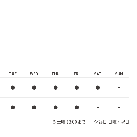
TUE
WED
THU
FRI
SAT
SUN
●
●
●
●
●
−
●
●
●
●
−
−
※土曜 13:00まで 休診日 日曜・祝日