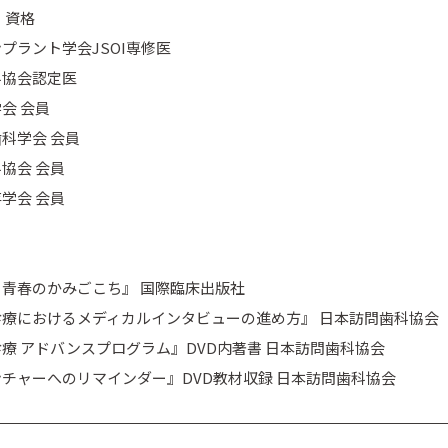
・資格
プラント学会JSOI専修医
科協会認定医
会 会員
科学会 会員
協会 会員
学会 会員
青春のかみごこち』 国際臨床出版社
療におけるメディカルインタビューの進め方』 日本訪問歯科協会
療 アドバンスプログラム』DVD内著書 日本訪問歯科協会
チャーへのリマインダー』DVD教材収録 日本訪問歯科協会