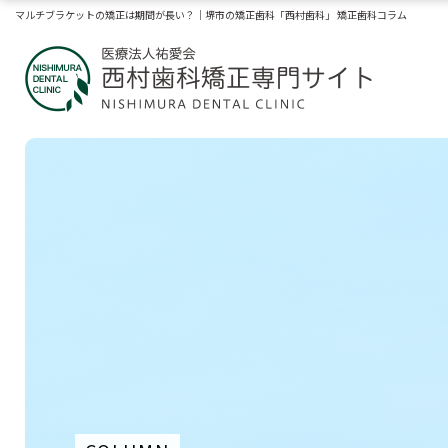
マルチブラケットの矯正は期間が長い？｜堺市の矯正歯科「西村歯科」 矯正歯科コラム