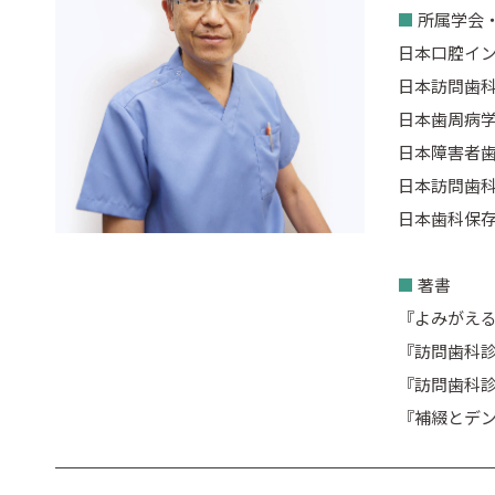
■
所属学会
日本口腔イン
日本訪問歯
日本歯周病学
日本障害者歯
日本訪問歯科
日本歯科保存
■
著書
『よみがえる
『訪問歯科診
『訪問歯科診
『補綴とデン