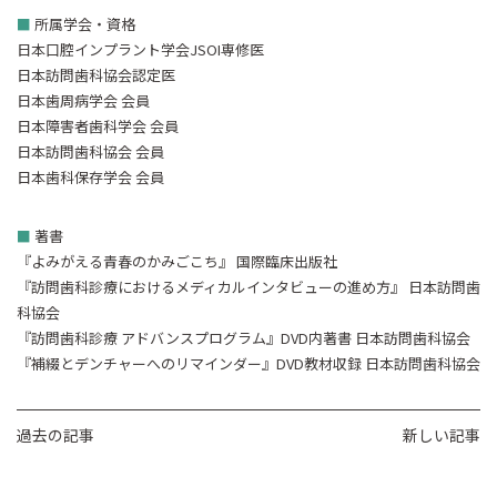
■
所属学会・資格
日本口腔インプラント学会JSOI専修医
日本訪問歯科協会認定医
日本歯周病学会 会員
日本障害者歯科学会 会員
日本訪問歯科協会 会員
日本歯科保存学会 会員
■
著書
『よみがえる青春のかみごこち』 国際臨床出版社
『訪問歯科診療におけるメディカルインタビューの進め方』 日本訪問歯
科協会
『訪問歯科診療 アドバンスプログラム』DVD内著書 日本訪問歯科協会
『補綴とデンチャーへのリマインダー』DVD教材収録 日本訪問歯科協会
過去の記事
新しい記事