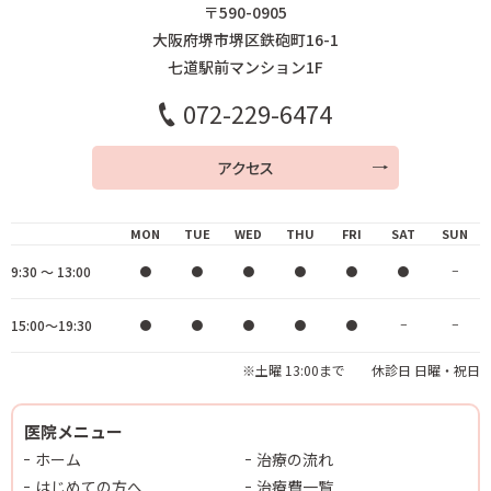
〒590-0905
大阪府堺市堺区鉄砲町16-1
七道駅前マンション1F
072-229-6474
アクセス
MON
TUE
WED
THU
FRI
SAT
SUN
9:30 ～ 13:00
●
●
●
●
●
●
−
15:00～19:30
●
●
●
●
●
−
−
※土曜 13:00まで 休診日 日曜・祝日
医院メニュー
ホーム
治療の流れ
はじめての方へ
治療費一覧