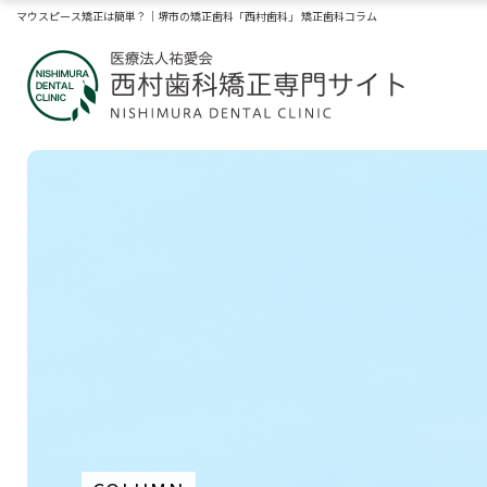
マウスピース矯正は簡単？｜堺市の矯正歯科「西村歯科」 矯正歯科コラム