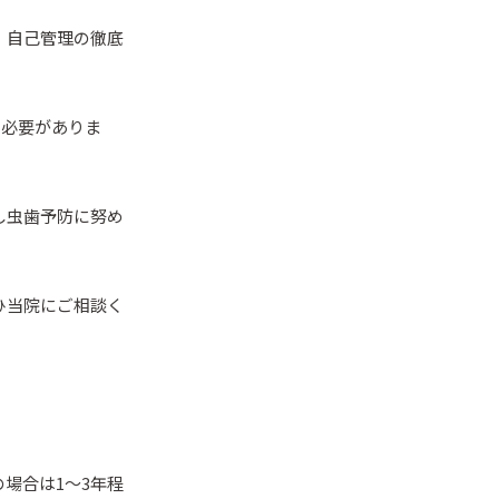
、自己管理の徹底
る必要がありま
し虫歯予防に努め
ひ当院にご相談く
の場合は1〜3年程