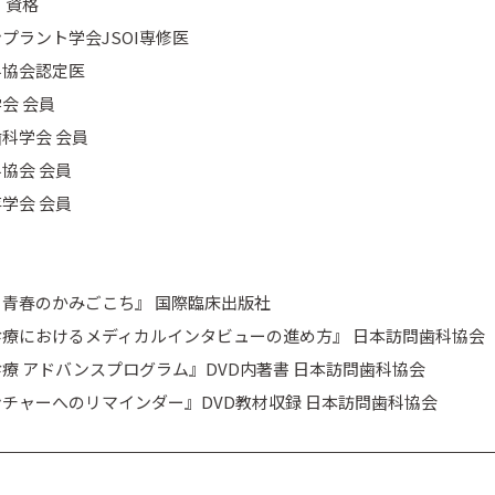
・資格
プラント学会JSOI専修医
科協会認定医
会 会員
科学会 会員
協会 会員
学会 会員
青春のかみごこち』 国際臨床出版社
療におけるメディカルインタビューの進め方』 日本訪問歯科協会
療 アドバンスプログラム』DVD内著書 日本訪問歯科協会
チャーへのリマインダー』DVD教材収録 日本訪問歯科協会