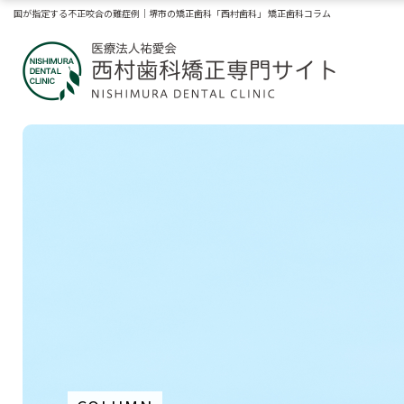
国が指定する不正咬合の難症例｜堺市の矯正歯科「西村歯科」 矯正歯科コラム