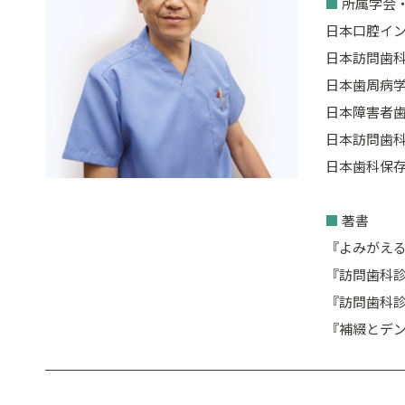
■
所属学会
日本口腔イン
日本訪問歯
日本歯周病学
日本障害者歯
日本訪問歯科
日本歯科保存
■
著書
『よみがえる
『訪問歯科診
『訪問歯科診
『補綴とデン